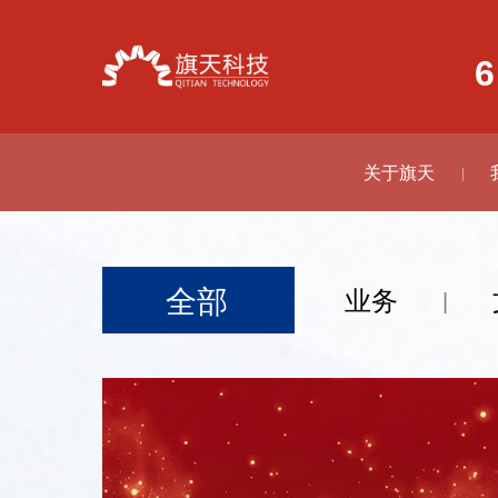
6
关于旗天
|
全部
业务
|